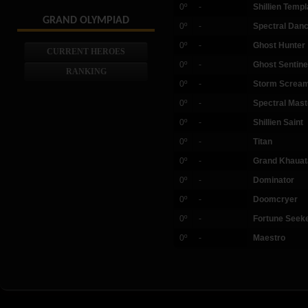
0º
-
Shillien Templ
GRAND OLYMPIAD
0º
-
Spectral Dan
0º
-
Ghost Hunter
CURRENT HEROES
0º
-
Ghost Sentine
RANKING
0º
-
Storm Screa
0º
-
Spectral Mast
0º
-
Shillien Saint
0º
-
Titan
0º
-
Grand Khauat
0º
-
Dominator
0º
-
Doomcryer
0º
-
Fortune Seek
0º
-
Maestro