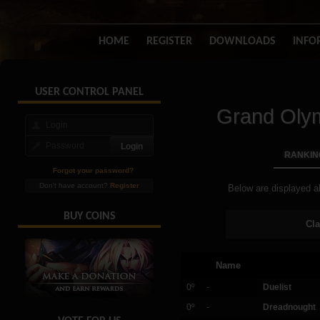
HOME
REGISTER
DOWNLOADS
INFO
USER CONTROL PANEL
Grand Oly
RANKIN
Forgot your password?
Don't have account?
Register
Below are displayed al
BUY COINS
Cla
Name
0º
-
Duelist
0º
-
Dreadnought