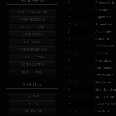
VOTE FOR US
0º
-
Phoenix Knigh
0º
-
Hell Knight
VOTE L2NETWORK
0º
-
Sagittarius
VOTE HOPZONE
0º
-
Adventurer
VOTE L2 BRASIL
0º
-
Archmage
VOTE TOPCO
0º
-
Soultaker
VOTE TOPZONE
0º
-
Arcana Lord
VOTE TOPSERVERS
0º
-
Cardinal
VOTE L2SERVERS
0º
-
Hierophant
VOTE L2VOTES
0º
-
Eva Templar
HOTSERVERS
0º
-
Sword Muse
0º
-
Wind Rider
STATISTICS
0º
-
Moonlight Sen
TOP PVP
0º
-
Mystic Muse
TOP PK
0º
-
Elemental Ma
TOP ONLINE
0º
-
Eva Saint